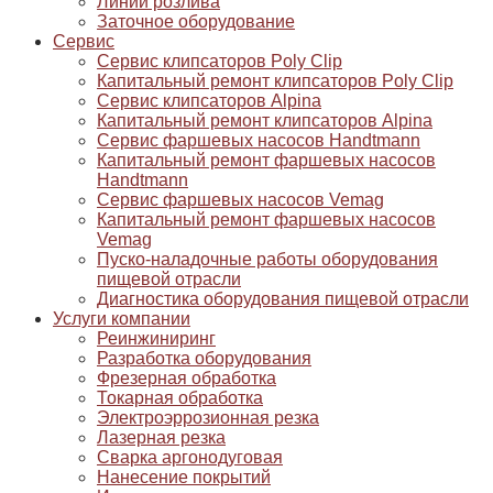
Линии розлива
Заточное оборудование
Сервис
Сервис клипсаторов Poly Clip
Капитальный ремонт клипсаторов Poly Clip
Сервис клипсаторов Alpina
Капитальный ремонт клипсаторов Alpina
Сервис фаршевых насосов Handtmann
Капитальный ремонт фаршевых насосов
Handtmann
Сервис фаршевых насосов Vemag
Капитальный ремонт фаршевых насосов
Vemag
Пуско-наладочные работы оборудования
пищевой отрасли
Диагностика оборудования пищевой отрасли
Услуги компании
Реинжиниринг
Разработка оборудования
Фрезерная обработка
Токарная обработка
Электроэррозионная резка
Лазерная резка
Сварка аргонодуговая
Нанесение покрытий