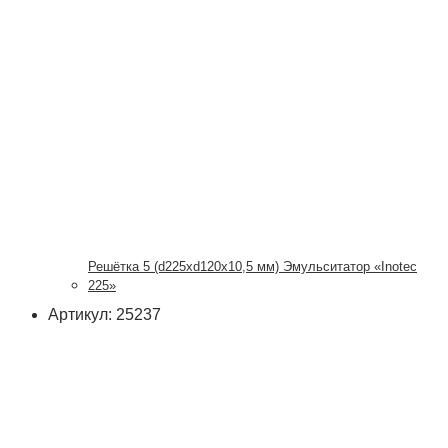
Решётка 5 (d225xd120x10,5 мм) Эмульситатор «Inotec
225»
Артикул: 25237