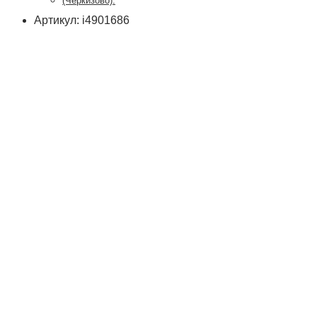
(Черкизово).
Артикул: i4901686