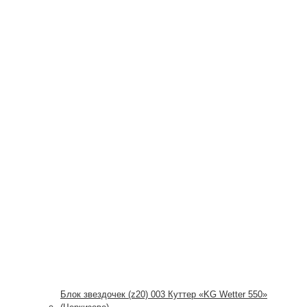
Блок звездочек (z20) 003 Куттер «KG Wetter 550»