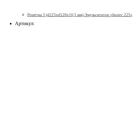
Решётка 5 (d225xd120x10,5 мм) Эмульситатор «Inotec 225»
Артикул: