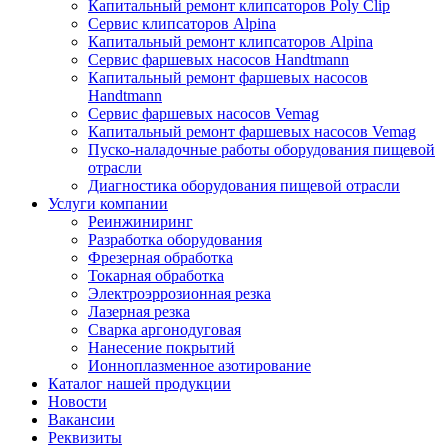
Капитальный ремонт клипсаторов Poly Clip
Сервис клипсаторов Alpina
Капитальный ремонт клипсаторов Alpina
Сервис фаршевых насосов Handtmann
Капитальный ремонт фаршевых насосов
Handtmann
Сервис фаршевых насосов Vemag
Капитальный ремонт фаршевых насосов Vemag
Пуско-наладочные работы оборудования пищевой
отрасли
Диагностика оборудования пищевой отрасли
Услуги компании
Реинжиниринг
Разработка оборудования
Фрезерная обработка
Токарная обработка
Электроэррозионная резка
Лазерная резка
Сварка аргонодуговая
Нанесение покрытий
Ионноплазменное азотирование
Каталог нашей продукции
Новости
Вакансии
Реквизиты