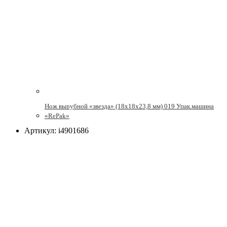
Нож вырубной «звезда» (18х18х23,8 мм) 019 Упак.машина
«RePak»
Артикул: i4901686