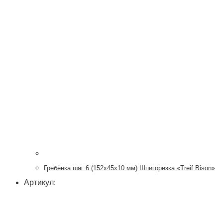
Гребёнка шаг 6 (152х45х10 мм) Шпигорезка «Treif Bison»
Артикул: