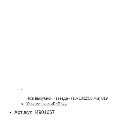
Нож вырубной «звезда» (18х18х23,8 мм) 019
Упак.машина «RePak»
Артикул: i4901667