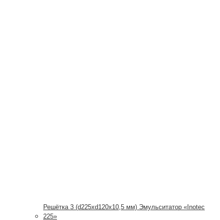
Решётка 3 (d225xd120x10,5 мм) Эмульситатор «Inotec
225»