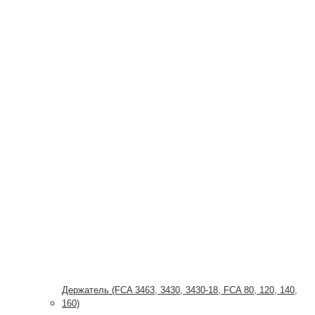
Держатель (FCA 3463, 3430, 3430-18, FCA 80, 120, 140,
160)