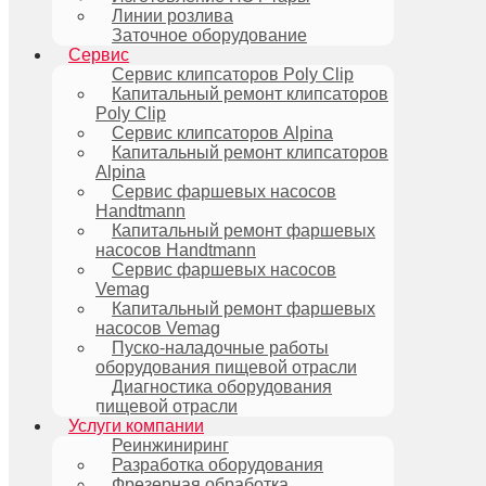
Линии розлива
Заточное оборудование
Сервис
Сервис клипсаторов Poly Clip
Капитальный ремонт клипсаторов
Poly Clip
Сервис клипсаторов Alpina
Капитальный ремонт клипсаторов
Alpina
Сервис фаршевых насосов
Handtmann
Капитальный ремонт фаршевых
насосов Handtmann
Сервис фаршевых насосов
Vemag
Капитальный ремонт фаршевых
насосов Vemag
Пуско-наладочные работы
оборудования пищевой отрасли
Диагностика оборудования
пищевой отрасли
Услуги компании
Реинжиниринг
Разработка оборудования
Фрезерная обработка