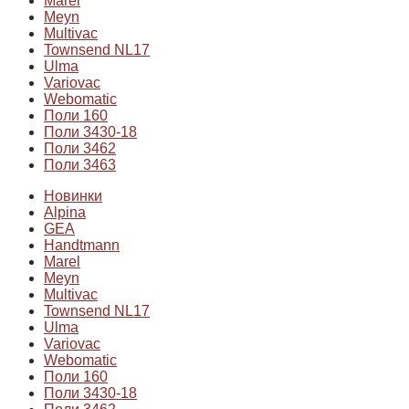
Marel
Meyn
Multivac
Townsend NL17
Ulma
Variovac
Webomatic
Поли 160
Поли 3430-18
Поли 3462
Поли 3463
Новинки
Alpina
GEA
Handtmann
Marel
Meyn
Multivac
Townsend NL17
Ulma
Variovac
Webomatic
Поли 160
Поли 3430-18