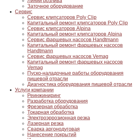
Линии розлива
Заточное оборудование
Сервис
Сервис клипсаторов Poly Clip
Капитальный ремонт клипсаторов Poly Clip
Сервис клипсаторов Alpina
Капитальный ремонт клипсаторов Alpina
Сервис фаршевых насосов Handtmann
Капитальный ремонт фаршевых насосов
Handtmann
Сервис фаршевых насосов Vemag
Капитальный ремонт фаршевых насосов
Vemag
Пуско-наладочные работы оборудования
пищевой отрасли
Диагностика оборудования пищевой отрасли
Услуги компании
Реинжиниринг
Разработка оборудования
Фрезерная обработка
Токарная обработка
Электроэррозионная резка
Лазерная резка
Сварка аргонодуговая
Нанесение покрытий