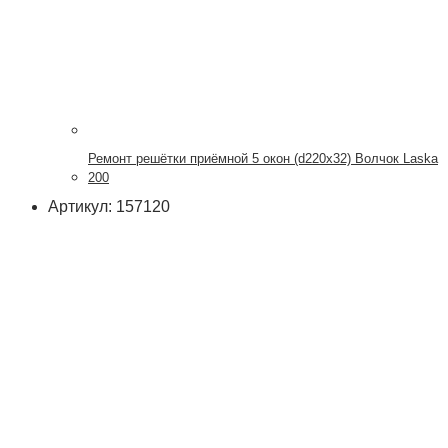
Ремонт решётки приёмной 5 окон (d220х32) Волчок Laska
200
Артикул: 157120